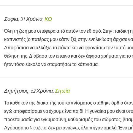
Σοφία
, 31 Χρόνια,
ΚΟ
Όλη τη ζωή μου υπέφερα από αυτόν τον εθισμό. Στην παιδική η
καπνιστής (ο πατέρας μου κάπνιζε), στην ενηλικίωση άρχισε να 
Αποφάσισα να αλλάξω τα πάντα και να φροντίσω τον εαυτό μου
θέληση της. Διάβασα τον έπαινο και δεν άφησα χρήματα για το ni
ήταν τόσο εύκολο να σταματήσω το κάπνισμα.
Δημήτριος
, 52 Χρόνια,
Σητεία
Το καθήκον της διακοπής του καπνίσματος στάθηκε όρθια όταν
εγώ αποφασίσαμε να έχουμε ένα παιδί. Η γυναίκα μου είναι υπ
προετοιμασία για εγκυμοσύνη, καθαρισμός του σώματος, βιταμίν
Αγόρασα το NicoZero, δεν μετανιώνω, όλα πήγαν ομαλά. Ένα μ