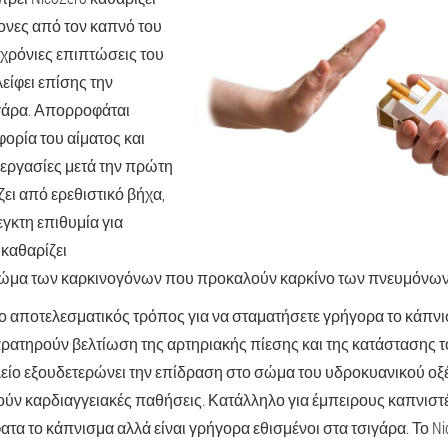
ονες από τον καπνό του
οχρόνιες επιπτώσεις του
είφει επίσης την
γάρα. Απορροφάται
ορία του αίματος και
ιεργασίες μετά την πρώτη
ει από ερεθιστικό βήχα,
γκτη επιθυμία για
 καθαρίζει
σώμα των καρκινογόνων που προκαλούν καρκίνο των πνευμόνων 
 πιο αποτελεσματικός τρόπος για να σταματήσετε γρήγορα το κάπνι
αρατηρούν βελτίωση της αρτηριακής πίεσης και της κατάστασης 
λείο εξουδετερώνει την επίδραση στο σώμα του υδροκυανικού οξ
ν καρδιαγγειακές παθήσεις. Κατάλληλο για έμπειρους καπνιστέ
τα το κάπνισμα αλλά είναι γρήγορα εθισμένοι στα τσιγάρα. Το Nic