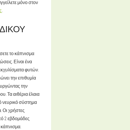
γγείλετε μόνο στον
ς
.
ΑΔΙΚΟΎ
ήσετε το κάπνισμα
ώσεις. Είναι ένα
 εκχυλίσματα φυτών.
ώνει την επιθυμία
ουργώντας την
υ. Τα αιθέρια έλαια
κό νευρικό σύστημα
. Οι χρήστες
πό 2 εβδομάδες
 κάπνισμα.