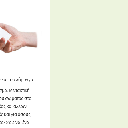
και του λάρυγγα.
σμα. Με τακτική
του σώματος στο
έος και άλλων
ς και για όσους
oZero είναι ένα