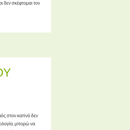
αι δεν σκέφτομαι τον
ΟΎ
μός στον καπνό δεν
κολογία, μπορώ να