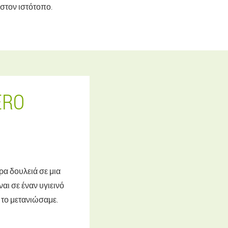
 στον ιστότοπο.
ERO
α δουλειά σε μια
αι σε έναν υγιεινό
 το μετανιώσαμε.