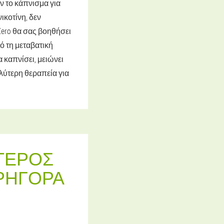
 το κάπνισμα για
ικοτίνη, δεν
Zero θα σας βοηθήσει
ό τη μεταβατική
 καπνίσει, μειώνει
αλύτερη θεραπεία για
ΎΤΕΡΟΣ
ΓΡΉΓΟΡΑ