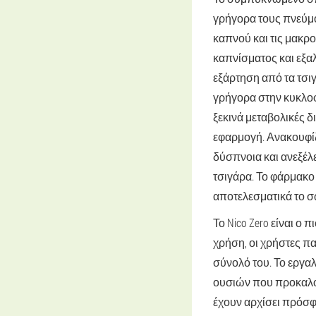
γρήγορα τους πνεύμ
καπνού και τις μακρ
καπνίσματος και εξαλ
εξάρτηση από τα τσι
γρήγορα στην κυκλοφ
ξεκινά μεταβολικές δ
εφαρμογή. Ανακουφίζ
δύσπνοια και ανεξέλε
τσιγάρα. Το φάρμακο
αποτελεσματικά το 
Το Nico Zero είναι ο
χρήση, οι χρήστες π
σύνολό του. Το εργα
ουσιών που προκαλού
έχουν αρχίσει πρόσφα