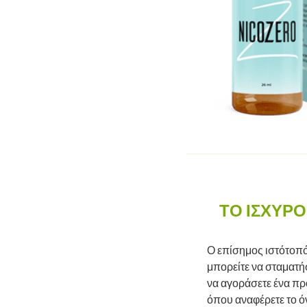
ΤΟ ΙΣΧΥΡΌ
Ο επίσημος ιστότοπός
μπορείτε να σταματήσ
να αγοράσετε ένα πρ
όπου αναφέρετε το όν