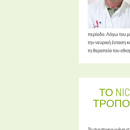
περίοδο. Λόγω του μ
την νευρική ένταση κ
τη θεραπεία του εθισ
ΤΟ NI
ΤΡΌΠΟΣ
Το συμπυκνωμένο σπρ