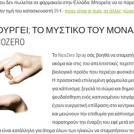
υ δεν πωλείται σε φαρμακεία στην Ελλάδα. Μπορείτε να το παρα
ν τιμή του κατασκευαστή 39 € -
ποιες είναι οι τιμές σε άλλες χώρε
ΟΥΡΓΕΊ; ΤΟ ΜΥΣΤΙΚΌ ΤΟΥ ΜΟΝ
COZERO
Το NicoZero Spray σάς βοηθά να σταματ
ακόμα και στις πιο απελπιστικές περιπτ
βιολογικό προϊόν που περιέχει φυσικά
Η προσεκτικά επιλεγμένη φόρμουλα μει
για κάπνισμα, ξεγελά το σώμα και δημι
ψευδαίσθηση ενός καπνισμένου τσιγάρο
έχουν ευεργετική επίδραση στο κεντρι
και μειώνουν την επιθυμία για κάπνισμα
παρατηρούν την έναρξη του εφέ μετά α
α είναι κατάλληλη για άτομα όλων των ηλικιών να σταματήσουν το