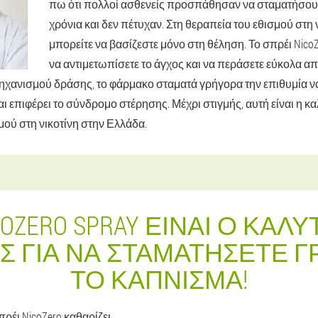
πω ότι πολλοί ασθενείς προσπάθησαν να σταματήσουν
χρόνια και δεν πέτυχαν. Στη θεραπεία του εθισμού στη ν
μπορείτε να βασίζεστε μόνο στη θέληση. Το σπρέι Nico
να αντιμετωπίσετε το άγχος και να περάσετε εύκολα απ
ηχανισμού δράσης, το φάρμακο σταματά γρήγορα την επιθυμία να
αι επιφέρει το σύνδρομο στέρησης. Μέχρι στιγμής, αυτή είναι η κ
μού στη νικοτίνη στην Ελλάδα.
COZERO SPRAY ΕΊΝΑΙ Ο ΚΑΛ
 ΓΙΑ ΝΑ ΣΤΑΜΑΤΉΣΕΤΕ 
ΤΟ ΚΆΠΝΙΣΜΑ!
έι NicoZero καθαρίζει