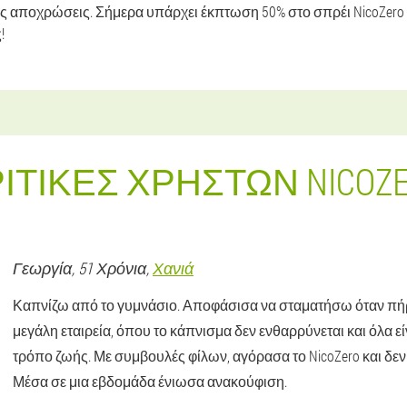
τις αποχρώσεις. Σήμερα υπάρχει έκπτωση 50% στο σπρέι NicoZero
!
ΙΤΙΚΈΣ ΧΡΗΣΤΏΝ NICOZ
Γεωργία
, 51 Χρόνια,
Χανιά
Καπνίζω από το γυμνάσιο. Αποφάσισα να σταματήσω όταν πήρ
μεγάλη εταιρεία, όπου το κάπνισμα δεν ενθαρρύνεται και όλα είν
τρόπο ζωής. Με συμβουλές φίλων, αγόρασα το NicoZero και δεν
Μέσα σε μια εβδομάδα ένιωσα ανακούφιση.